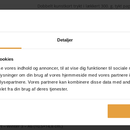
Dobbelt kunstkort trykt i lækkert 300. g. tykt pap
Kortet har blanke sider indeni, hvor du kan skri
Der medfølger en hvid kuvert.
Ikke på lager
Detaljer
Kategori:
KUNSTKORT
ookies
se vores indhold og annoncer, til at vise dig funktioner til sociale
oplysninger om din brug af vores hjemmeside med vores partnere i
ysepartnere. Vores partnere kan kombinere disse data med andr
et fra din brug af deres tjenester.
t – Winter 3 – A6 (10,5×14,8 cm.)