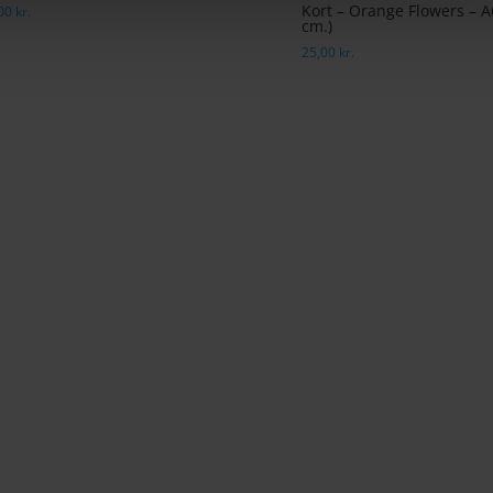
Kort – Orange Flowers – A
,00
kr.
cm.)
25,00
kr.