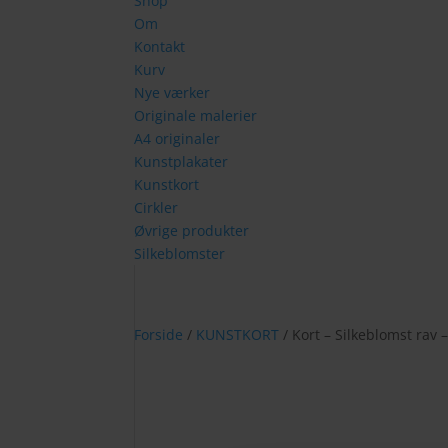
Shop
Om
Kontakt
Kurv
Nye værker
Originale malerier
A4 originaler
Kunstplakater
Kunstkort
Cirkler
Øvrige produkter
Silkeblomster
Forside
/
KUNSTKORT
/ Kort – Silkeblomst rav 