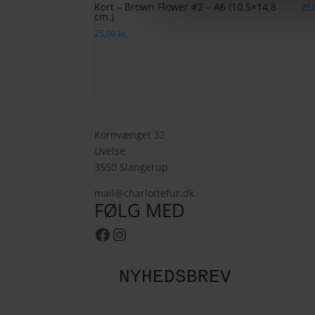
Kort – Brown Flower #2 – A6 (10,5×14,8
25
cm.)
25,00
kr.
Kornvænget 32
Uvelse
3550 Slangerup
mail@charlottefur.dk
FØLG MED
Facebook
Instagram
NYHEDSBREV