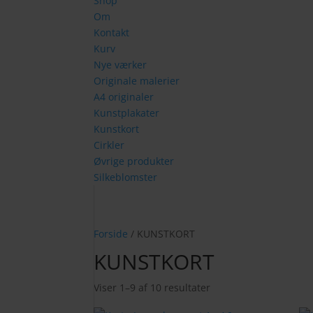
Shop
Om
Kontakt
Kurv
Nye værker
Originale malerier
A4 originaler
Kunstplakater
Kunstkort
Cirkler
Øvrige produkter
Silkeblomster
Forside
/ KUNSTKORT
KUNSTKORT
Sorteret
Viser 1–9 af 10 resultater
efter