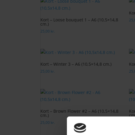
seneste
Kor
Kort – Loose bouquet 1 – A6 (10,5×14,8
25
cm.)
25,00
kr.
Kort – Winter 3 – A6 (10,5×14,8 cm.)
Kor
25,00
kr.
25
Kort – Brown Flower #2 – A6 (10,5×14,8
Kor
cm.)
cm
25,00
kr.
25