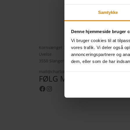
Samtykke
Denne hjemmeside bruger c
Vi bruger cookies til at tilpas
Kornvænget 32
vores trafik. Vi deler også 
Uvelse
annonceringspartnere og anal
3550 Slangerup
dem, eller som de har indsaml
mail@charlottefur.dk
FØLG MED
Facebook
Instagram