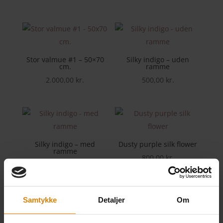
Stor valmue #1 – 50×70
Silky indigo – uden
cm.
ramme
2.000,00
kr.
500,00
kr.
Silky indigo – med
Dusty purple silk flower
ramme
800,00
kr.
700,00
kr.
Samtykke
Detaljer
Om
Silkeblomst #7
Silkeblomst #8