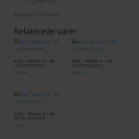
-
Loose
Kategori:
KUNSTKORT
bouquet
1
Relaterede varer
-
A6
(10,5x14,8
cm.)
Kort – Winter 2 – A6
Kort – Winter 4 – A6
antal
(10,5×14,8 cm.)
(10,5×14,8 cm.)
25,00
kr.
25,00
kr.
Kort – Winter 3 – A6
(10,5×14,8 cm.)
25,00
kr.