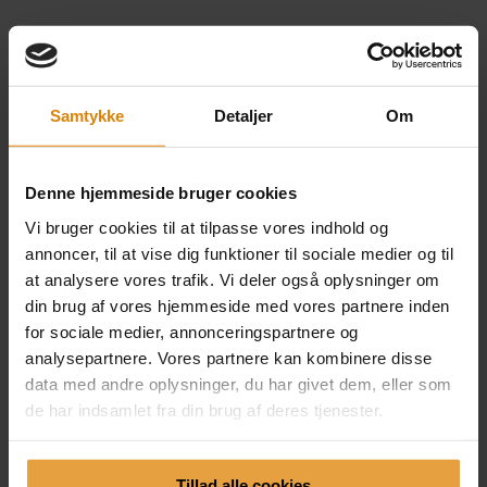
Kornvænget 32
Uvelse
Samtykke
Detaljer
Om
3550 Slangerup
mail@charlottefur.dk
FØLG MED
Denne hjemmeside bruger cookies
Vi bruger cookies til at tilpasse vores indhold og
Facebook
Instagram
annoncer, til at vise dig funktioner til sociale medier og til
at analysere vores trafik. Vi deler også oplysninger om
din brug af vores hjemmeside med vores partnere inden
for sociale medier, annonceringspartnere og
analysepartnere. Vores partnere kan kombinere disse
data med andre oplysninger, du har givet dem, eller som
de har indsamlet fra din brug af deres tjenester.
NYHEDSBREV
Tillad alle cookies