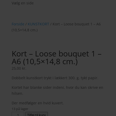
Vælg en side
Forside
/
KUNSTKORT
/ Kort – Loose bouquet 1 – A6
(10,5×14,8 cm.)
Kort – Loose bouquet 1 –
A6 (10,5×14,8 cm.)
25,00
kr.
Dobbelt kunstkort trykt i lækkert 300. g. tykt papir.
Kortet har blanke sider indeni, hvor du kan skrive en
hilsen.
Der medfølger en hvid kuvert.
13 på lager
Kort
Tilføj til kurv