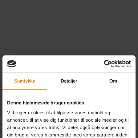
Samtykke
Detaljer
Om
Denne hjemmeside bruger cookies
Vi bruger cookies til at tilpasse vores indhold og
annoncer, til at vise dig funktioner til sociale medier og til
Kort – Kølighed #3 – A6
at analysere vores trafik. Vi deler også oplysninger om
(10,5×14,8 cm.)
din brug af vores hjemmeside med vores partnere inden