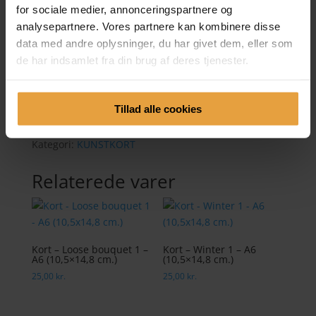
for sociale medier, annonceringspartnere og
25,00
kr.
analysepartnere. Vores partnere kan kombinere disse
data med andre oplysninger, du har givet dem, eller som
Dobbelt kunstkort trykt i lækkert 300. g. tykt papir.
de har indsamlet fra din brug af deres tjenester.
Kortet har blanke sider indeni, hvor du kan skrive en
hilsen.
Tillad alle cookies
Der medfølger en hvid kuvert.
Ikke på lager
Kategori:
KUNSTKORT
Relaterede varer
Kort – Loose bouquet 1 –
Kort – Winter 1 – A6
A6 (10,5×14,8 cm.)
(10,5×14,8 cm.)
25,00
kr.
25,00
kr.