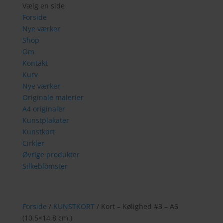
Vælg en side
Forside
Nye værker
Shop
Om
Kontakt
Kurv
Nye værker
Originale malerier
A4 originaler
Kunstplakater
Kunstkort
Cirkler
Øvrige produkter
Silkeblomster
Forside
/
KUNSTKORT
/ Kort – Kølighed #3 – A6
(10,5×14,8 cm.)