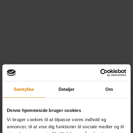
Samtykke
Detaljer
Om
Denne hjemmeside bruger cookies
Vi bruger cookies til at tilpasse vores indhold og
Kort – Brown Flower #2 –
annoncer, til at vise dig funktioner til sociale medier og til
A6 (10,5×14,8 cm.)