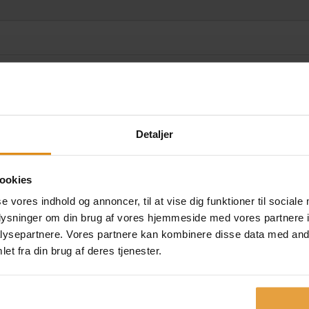
kold vinterdag
Spinkel
Detaljer
efterårsbuket
0
kr.
500,00
kr.
ookies
se vores indhold og annoncer, til at vise dig funktioner til sociale
oplysninger om din brug af vores hjemmeside med vores partnere i
ysepartnere. Vores partnere kan kombinere disse data med andr
et fra din brug af deres tjenester.