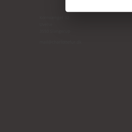
Kornvænget 32
Uvelse
3550 Slangerup
mail@charlottefur.dk