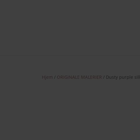
Nye væ
Hjem
/
ORIGINALE MALERIER
/ Dusty purple sil