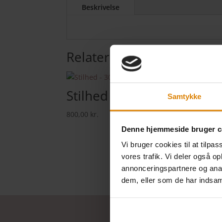
Beskrivelse
Relaterede varer
Stilhed – 30×40 cm.
En 
Samtykke
800,00
kr.
500,0
Denne hjemmeside bruger c
Vi bruger cookies til at tilpas
vores trafik. Vi deler også 
annonceringspartnere og anal
dem, eller som de har indsaml