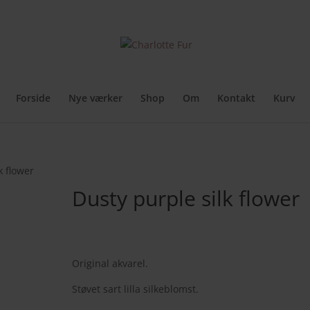
rker
Originale malerier
A4 originaler
Kunstplakater
Kunstkort
Cir
Forside
Nye værker
Shop
Om
Kontakt
Kurv
k flower
Dusty purple silk flower
800,00
kr.
Original akvarel.
Støvet sart lilla silkeblomst.