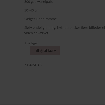
300 g. akvarelpair.
30×40 cm.
Sælges uden ramme.
Skriv endelig til mig, hvis du ønsker flere billeder el
video af værket.
1 på lager
Tilføj til kurv
Dusty
purple
silk
Kategorier:
ORIGINALE MALERIER
,
Silkeblomster
flower
antal