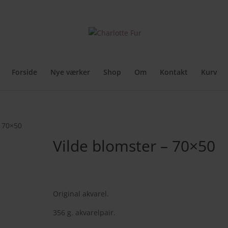
rker
Originale malerier
A4 originaler
Kunstplakater
Kunstkort
Cir
Forside
Nye værker
Shop
Om
Kontakt
Kurv
– 70×50
Vilde blomster – 70×50
2.000,00
kr.
Original akvarel.
356 g. akvarelpair.