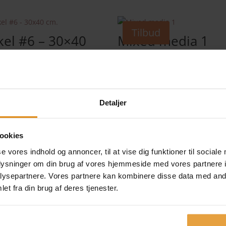
Tilbud
kel #6 – 30×40
Mixed media 1
.
Den
Den
300,00
kr.
200,00
kr.
oprindelige
aktuelle
0
kr.
pris
pris
var:
er:
Detaljer
300,00 kr..
200,00 kr..
ookies
se vores indhold og annoncer, til at vise dig funktioner til sociale
oplysninger om din brug af vores hjemmeside med vores partnere i
ysepartnere. Vores partnere kan kombinere disse data med andr
Facebook
Instagram
FØLG MED
et fra din brug af deres tjenester.