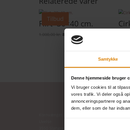
Relaterede varer
Tilbud
Flirt- 30×40 cm.
Cir
cm
Den
Den
1.000,00
kr.
800,00
kr.
oprindelige
aktuelle
800,0
pris
pris
var:
er:
Samtykke
1.000,00 kr..
800,00 kr..
Denne hjemmeside bruger c
Vi bruger cookies til at tilpas
vores trafik. Vi deler også 
annonceringspartnere og anal
dem, eller som de har indsaml
Kornvænget 32
Uvelse
3550 Slangerup