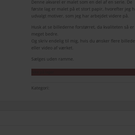
Denne akvarel er malet som en del af en serie. De
første lag er malet på et stort papir, hvorefter jeg 
udvalgt motiver, som jeg har arbejdet videre på.
Husk at se billederne forstørret, da kvaliteten så er
meget bedre.
Og skriv endelig til mig, hvis du ønsker flere billede
eller video af værket.
Sælges uden ramme.
Ikke på lager
Kategori:
ORIGINALE MALERIER