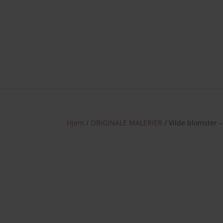
Nye væ
Hjem
/
ORIGINALE MALERIER
/ Vilde blomster 