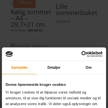
Tilbud
Lille
Kølig sommer
sommerbuket
– A4 –
500,00
kr.
29,7×21 cm.
Den
Den
500,00
kr.
300,00
kr.
oprindelige
aktuelle
pris
pris
var:
er:
500,00 kr..
300,00 kr..
Cirkel #4 –
30×40 cm.
800,00
kr.
Samtykke
Detaljer
Om
Denne hjemmeside bruger cookies
Vi bruger cookies til at tilpasse vores indhold og
annoncer, til at vise dig funktioner til sociale medier og til
at analysere vores trafik. Vi deler også oplysninger om