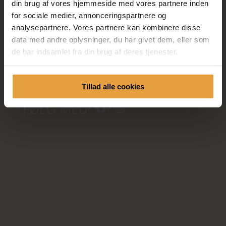
din brug af vores hjemmeside med vores partnere inden
for sociale medier, annonceringspartnere og
analysepartnere. Vores partnere kan kombinere disse
Kornvænget 32
data med andre oplysninger, du har givet dem, eller som
Uvelse
de har indsamlet fra din brug af deres tjenester.
3550 Slangerup
mail@charlottefur.dk
Tillad alle cookies
Facebook
Instagram
FØLG MED