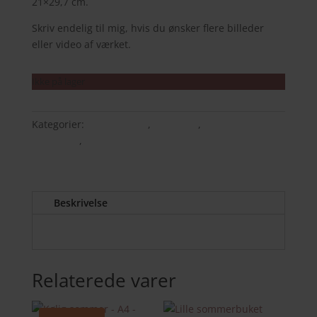
21×29,7 cm.
Skriv endelig til mig, hvis du ønsker flere billeder
eller video af værket.
Ikke på lager
Kategorier:
A4 originaler
,
Mors dag
,
ORIGINALE
MALERIER
,
Tilbud
Beskrivelse
Relaterede varer