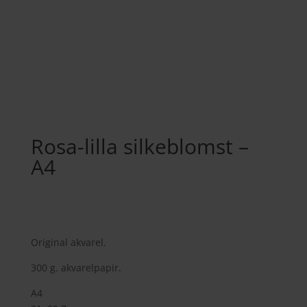
Rosa-lilla silkeblomst –
A4
500,00
kr.
Original akvarel.
300 g. akvarelpapir.
A4