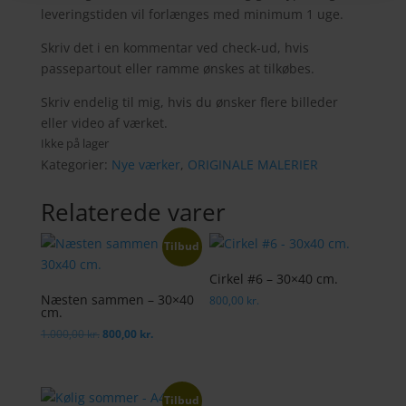
leveringstiden vil forlænges med minimum 1 uge.
Skriv det i en kommentar ved check-ud, hvis
passepartout eller ramme ønskes at tilkøbes.
Skriv endelig til mig, hvis du ønsker flere billeder
eller video af værket.
Ikke på lager
Kategorier:
Nye værker
,
ORIGINALE MALERIER
Relaterede varer
Tilbud
Cirkel #6 – 30×40 cm.
Næsten sammen – 30×40
800,00
kr.
cm.
Den
Den
1.000,00
kr.
800,00
kr.
oprindelige
aktuelle
pris
pris
var:
er:
Tilbud
1.000,00 kr..
800,00 kr..