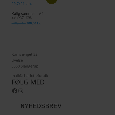
Kølig sommer – A4 –
29,7×21 cm.
Den
Den
500,00
kr.
300,00
kr.
oprindelige
aktuelle
pris
pris
var:
er:
500,00 kr..
300,00 kr..
Kornvænget 32
Uvelse
3550 Slangerup
mail@charlottefur.dk
FØLG MED
Facebook
Instagram
NYHEDSBREV