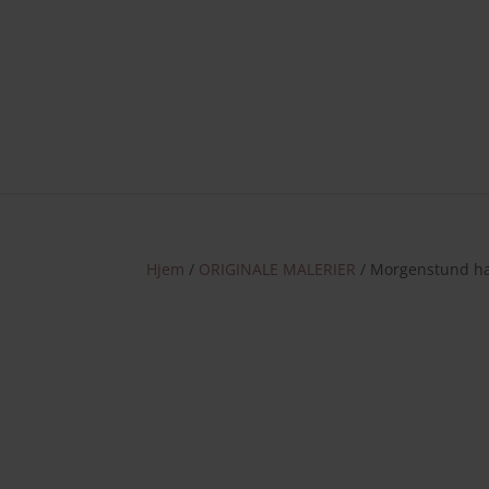
Nye væ
Hjem
/
ORIGINALE MALERIER
/ Morgenstund ha