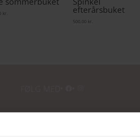
lle sommerbuket
Spinkel
efterårsbuket
0
kr.
500,00
kr.
Facebook
Instagram
FØLG MED