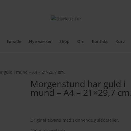
rker
Originale malerier
A4 originaler
Kunstplakater
Kunstkort
Cir
Forside
Nye værker
Shop
Om
Kontakt
Kurv
r guld i mund – A4 – 21×29,7 cm.
Morgenstund har guld i
mund – A4 – 21×29,7 cm
500,00
kr.
Original akvarel med skinnende gulddetaljer.
300 g. akvarelpair.