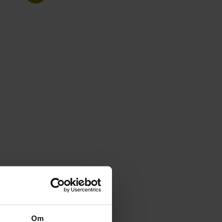
..
Om