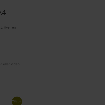
A4
t. Hver en
er eller video
Tilbud