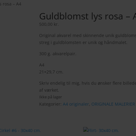
s rosa – A4
Guldblomst lys rosa – 
500,00
kr.
Original akvarel med skinnende unik guldbloms
streg i guldblomsten er unik og håndmalet.
300 g. akvarelpair.
A4
21×29,7 cm.
Skriv endelig til mig, hvis du ønsker flere billed
af værket.
Ikke på lager
Kategorier:
A4 originaler
,
ORIGINALE MALERIER