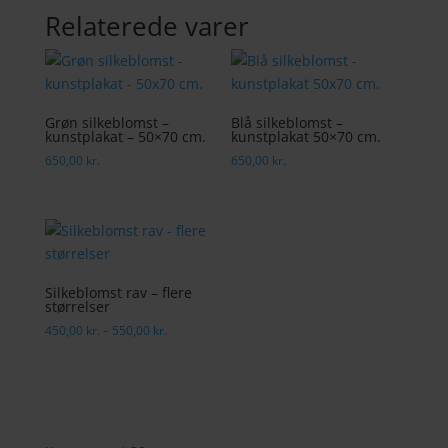
40x50
Relaterede varer
cm.
antal
Grøn silkeblomst –
Blå silkeblomst –
kunstplakat – 50×70 cm.
kunstplakat 50×70 cm.
650,00
kr.
650,00
kr.
Silkeblomst rav – flere
størrelser
Prisinterval:
450,00
kr.
–
550,00
kr.
450,00 kr.
til
550,00 kr.