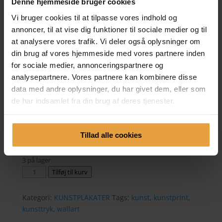
Denne hjemmeside bruger cookies
Vi bruger cookies til at tilpasse vores indhold og
Grøn silkeblomst –
annoncer, til at vise dig funktioner til sociale medier og til
kunstplakat – 40×50 cm.
at analysere vores trafik. Vi deler også oplysninger om
din brug af vores hjemmeside med vores partnere inden
550,00
kr.
for sociale medier, annonceringspartnere og
analysepartnere. Vores partnere kan kombinere disse
Printet er lavet ud fra en original akvarelblomst, som
data med andre oplysninger, du har givet dem, eller som
er malet lag på lag med meget vand og lange
tørretider imellem, som giver de smukke strukturer
de har indsamlet fra din brug af deres tjenester.
og dybden i lagene.
40×50 cm.
Tillad alle cookies
Findes også i 50×70 cm.
her
.
3 på lager
Grøn
Tilføj til kurv
silkeblomst
-
Kategori:
KUNSTPLAKATER
Tags:
kunst
,
kunstprint
,
kunstplakat
kunsttryk
,
wallart
-