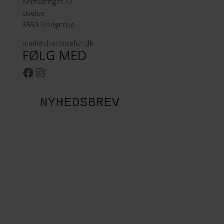
Kornvænget 32
Uvelse
3550 Slangerup
mail@charlottefur.dk
FØLG MED
Facebook
Instagram
NYHEDSBREV