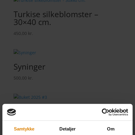
Turkise silkeblomster –
30×40 cm.
450,00
kr.
Syninger
500,00
kr.
Buket 2025 #3
500,00
kr.
Samtykke
Detaljer
Om