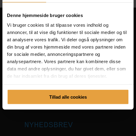
Denne hjemmeside bruger cookies
Vi bruger cookies til at tilpasse vores indhold og
annoncer, til at vise dig funktioner til sociale medier og til
Kornvænget 32
at analysere vores trafik. Vi deler også oplysninger om
Uvelse
din brug af vores hjemmeside med vores partnere inden
3550 Slangerup
for sociale medier, annonceringspartnere og
mail@charlottefur.dk
analysepartnere. Vores partnere kan kombinere disse
data med andre oplysninger, du har givet dem, eller som
de har indsamlet fra din brug af deres tjenester.
Facebook
Instagram
FØLG MED
Tillad alle cookies
NYHEDSBREV