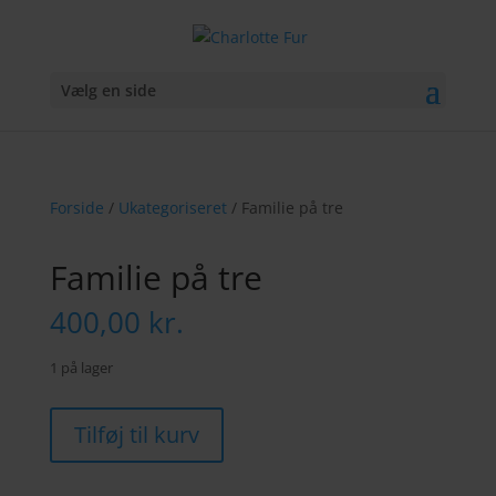
Vælg en side
Forside
/
Ukategoriseret
/ Familie på tre
Familie på tre
400,00
kr.
1 på lager
Familie
Tilføj til kurv
på
tre
antal