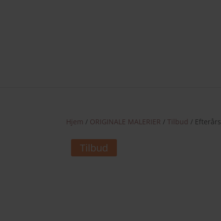
Nye væ
Hjem
/
ORIGINALE MALERIER
/
Tilbud
/ Efterår
Tilbud