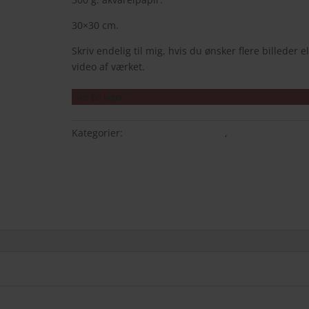
500,00 kr..
400,00 
30×30 cm.
Skriv endelig til mig, hvis du ønsker flere billeder el
video af værket.
Ikke på lager
Kategorier:
ORIGINALE MALERIER
,
Tilbud