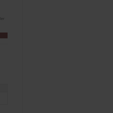
kr..
ler