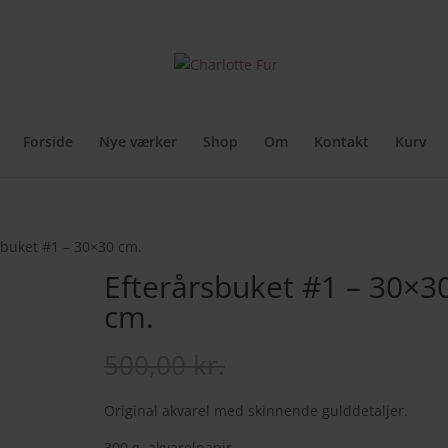
rker
Originale malerier
A4 originaler
Kunstplakater
Kunstkort
Cir
Forside
Nye værker
Shop
Om
Kontakt
Kurv
sbuket #1 – 30×30 cm.
Efterårsbuket #1 – 30×3
cm.
Den
Den
500,00
kr.
400,00
kr.
oprindelige
aktuell
pris
pris
Original akvarel med skinnende gulddetaljer.
var:
er:
300 g. akvarelpapir.