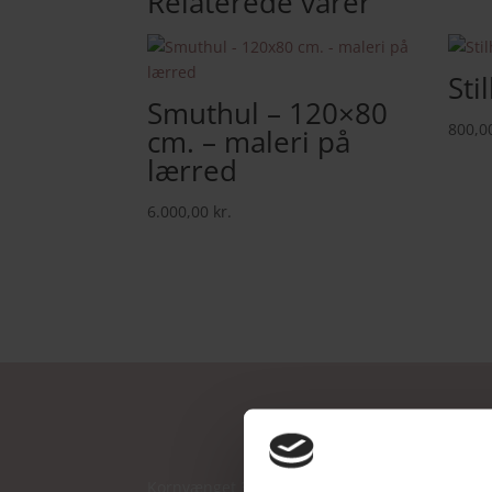
Relaterede varer
Sti
Smuthul – 120×80
800,0
cm. – maleri på
lærred
6.000,00
kr.
Kornvænget 32