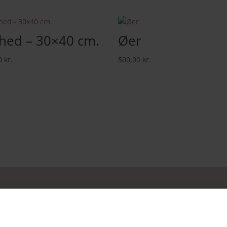
lhed – 30×40 cm.
Øer
0
kr.
500,00
kr.
Facebook
Instagram
FØLG MED