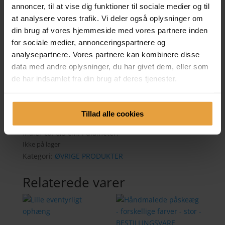
annoncer, til at vise dig funktioner til sociale medier og til
100,00
kr.
at analysere vores trafik. Vi deler også oplysninger om
din brug af vores hjemmeside med vores partnere inden
Unikt håndlavet ophæng i akvarelpapir med
håndmalede blomster, guldkant og prismer, som
for sociale medier, annonceringspartnere og
reflekterer solens stråler.
analysepartnere. Vores partnere kan kombinere disse
data med andre oplysninger, du har givet dem, eller som
Hvert enkelt ophæng er stanset, malet og samlet i
de har indsamlet fra din brug af deres tjenester.
hånden med omhu og kærlighed. Hvert enkelt
ophæng er unikt.
Tillad alle cookies
Produktionstid op til 14 dage på ophængene.
Måler ca. 6,5 cm. i diameter.
Ikke på lager
Kategori:
ØVRIGE PRODUKTER
Relaterede varer