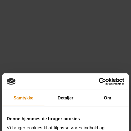
Samtykke
Detaljer
Om
Dekoophæng akvarel –
Denne hjemmeside bruger cookies
lilla m. kvast – 6,5 cm.
Vi bruger cookies til at tilpasse vores indhold og