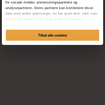
for sociale medier, annonceringspartnere og
analysepartnere. Vores partnere kan kombinere disse
Kornvænget 32
data med andre oplysninger, du har givet dem, eller som
Uvelse
de har indsamlet fra din brug af deres tjenester.
3550 Slangerup
mail@charlottefur.dk
Tillad alle cookies
Facebook
Instagram
FØLG MED