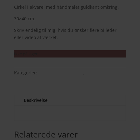
Cirkel i akvarel med håndmalet guldkant omkring.
30×40 cm.
Skriv endelig til mig, hvis du ønsker flere billeder
eller video af værket.
Ikke på lager
Kategorier:
ORIGINALE MALERIER
,
Tilbud
Beskrivelse
Relaterede varer