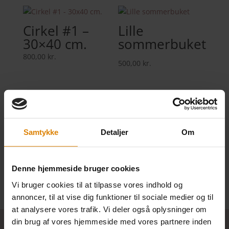
Cirkel #1 –
Lille
30×40 cm.
sommerbuket
800,00
kr.
500,00
kr.
Øer
Samtykke
Detaljer
Om
500,00
kr.
Denne hjemmeside bruger cookies
Vi bruger cookies til at tilpasse vores indhold og
annoncer, til at vise dig funktioner til sociale medier og til
at analysere vores trafik. Vi deler også oplysninger om
din brug af vores hjemmeside med vores partnere inden