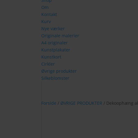
Shop
Om
Kontakt
Kurv
Nye værker
Originale malerier
A4 originaler
Kunstplakater
Kunstkort
Cirkler
Øvrige produkter
Silkeblomster
Forside
/
ØVRIGE PRODUKTER
/ Dekoophæng akv